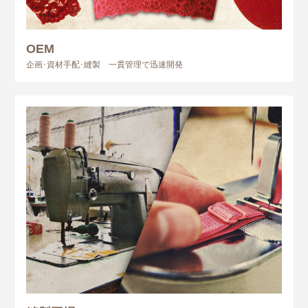
OEM
企画･資材手配･縫製 一貫管理で迅速開発