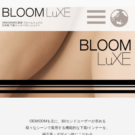
OEM/ODM/EC事業 ブルームリュクス
日本製 下着/インナー/ランジェリー
OEM/ODMを主に、卸/エンドユーザーが求める
様々なシーンで着用する機能的な下着/インナーを、
補正美・デザイン性にこだわる