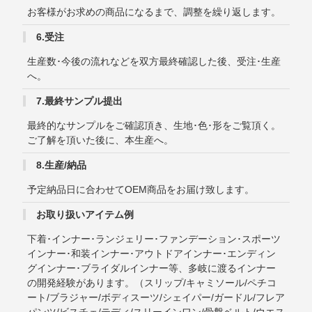
お客様がお求めの商品になるまで、調整を繰り返します。
6.受注
生産数･今後の流れなどを双方最終確認した後、受注･生産
へ。
7.最終サンプル提出
最終的なサンプルをご確認頂き、生地･色･形をご覧頂く。
ご了解を頂いた後に、本生産へ。
8.生産/納品
予定納品日に合わせてOEM商品をお届け致します。
お取り扱いアイテム例
下着･インナー･ランジェリー･ファンデーション･スポーツ
インナー･和装インナー･アウトドアインナー･エンディン
グインナー･ブライダルインナー等、多岐に渡るインナー
の開発経験があります。（スリップ/キャミソール/ペチコ
ート/ブラジャー/ボディスーツ/シェイパー/ガードル/フレア
パンツ/ビスチェ/テディ/スリーインワン/骨盤ベルト/ウエス