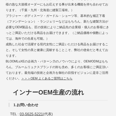
様の急な大規模オーダーにもお応えする事が出来る機能を持ち合わせてお
ります。（千葉・九州・北海道に縫製工場有。）
ブラジャー・ボディスーツ・ガードル・ショーツ等、基本的な補正下着
（ファンデーション）・ランジェリーなどはもちろん、新たな縫製方法が
必要なOEM製品も、匠の技術によりご納品先の企業様・個人のお客様にき
っとご満足いただける商品をお届けできます。（ご納品価格や個数によっ
ては、海外での生産も可能。）
成熟した社会で活躍する現代女性にご満足いただける商品をお届けするこ
と。そして女性の美と健康に貢献することこそ、弊社の使命だと考えてお
ります。
BLOOMLuXEの企画力・パターン力のノウハウにより、OEM/ODMはもち
ろん、ブルームリュクスブランドの卸も含め、多くのお客様にご満足頂い
ております。最先端の技術と企画力を御社の目指すビジョンに是非ご活用
ください。
＞＞＞OEM よくあるご質問はこちら
インナーOEM生産の流れ
1.お問い合わせ
TEL :
03-5625-5221
(代表)